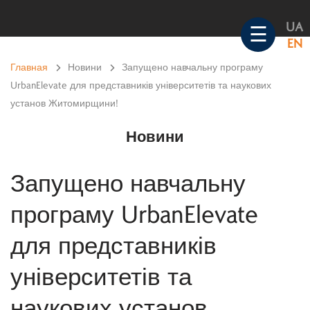
Skip
UA
to
☰
EN
content
Главная
>
Новини
>
Запущено навчальну програму
UrbanElevate для представників університетів та наукових
установ Житомирщини!
Новини
Запущено навчальну
програму UrbanElevate
для представників
університетів та
наукових установ