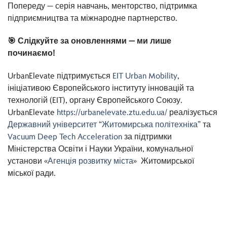
Попереду — серія навчань, менторство, підтримка
підприємництва та міжнародне партнерство.
🎯 Слідкуйте за оновленнями — ми лише
починаємо!
UrbanElevate підтримується
EIT Urban Mobility
,
ініціативою Європейського інституту інновацій та
технологій (EIT), органу Європейського Союзу.
UrbanElevate
https://urbanelevate.ztu.edu.ua/
реалізується
Державний університет “Житомирська політехніка”
та
Vacuum Deep Tech Acceleration
за підтримки
Міністерства Освіти і Науки України, комунальної
установи «
Агенція розвитку міста
» Житомирської
міської ради.