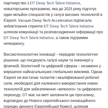
партнерство з
EIT Deep Tech Talent Initiative
,
новаторською програмою, яка до 2025 року підготує
один мільйон спеціалістів у галузі високих технологій в
Європі. Vacuum Deep Tech Acceleration підписала
зобов’язання сприяти
EIT Deep Tech Talent Initiative
шляхом комунікації та розповсюдження інформації про
EIT Deep Tech Talent Initiative
, а також підтримки
нетворкінгу.
Високотехнологічні інновації – передові технологічні
рішення, що поєднують галузі науки та інженерії у
фізичній, біологічній та цифровій сферах – незамінні у
вирішенні найнагальніших глобальних викликів. Однак
Європі не вистачає талантів і кваліфікованої робочої
сили, необхідної для належного використання нових
технологій для забезпечення «зеленого» та цифрового
переходу.
EIT
має на меті заповнити цю прогалину,
відповідно до Нового європейського інноваційного
порядку денного Європейської Комісії, шляхом