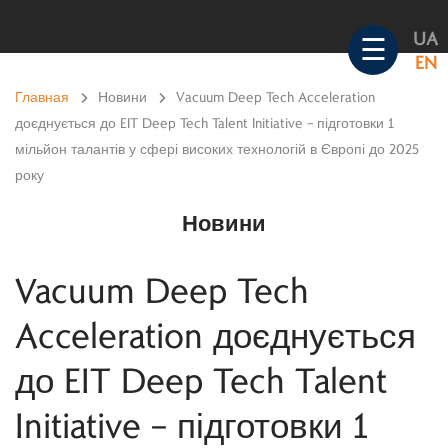
Skip
UA
to
☰
EN
content
Главная
>
Новини
>
Vacuum Deep Tech Acceleration
доєднується до EIT Deep Tech Talent Initiative – підготовки 1
мільйон талантів у сфері високих технологій в Європі до 2025
року
Новини
Vacuum Deep Tech
Acceleration доєднується
до EIT Deep Tech Talent
Initiative – підготовки 1