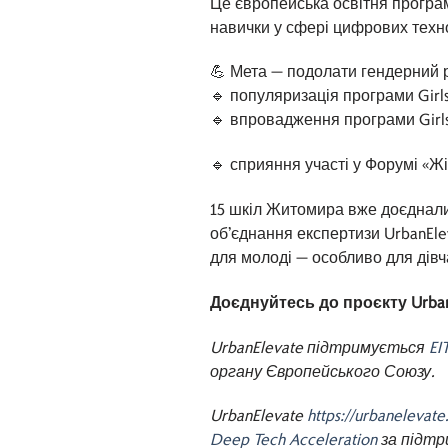
Це європейська освітня програм
навички у сфері цифрових техно
💪 Мета — подолати гендерний р
🔹 популяризація програми Girls 
🔹 впровадження програми Girls
🔹 сприяння участі у Форумі «Жі
15 шкіл Житомира вже доєдналис
об’єднання експертизи UrbanEleva
для молоді — особливо для дівча
Доєднуйтесь до проєкту UrbanE
UrbanElevate підтримується
EIT
органу Європейського Союзу.
UrbanElevate
https://urbanelevate
Deep Tech Acceleration
за підтр