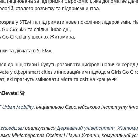
а, ініційована за підтримки Єврокомісії, яка допомагає дівч
логій, сталого розвитку та підприємництва.
озрив у STEM та підтримати нове покоління лідерок змін. 
Go Circular та спільні інфо дні,
 Go Circular у школах Житомира,
нки та дівчата в STEM».
я до ініціативи і будуть розвивати цифрові навички серед д
te у сфері smart cities з інноваційним підходом Girls Go Cir
т, які прагнуть змінювати міста та світ на краще 🌱
levate! 🚀
 Urban Mobility
, ініціативою Європейського інституту іннов
.ztu.edu.ua/
реалізується
Державний університет “Житомир
имки Міністерства Освіти і Науки України, комунальної ус