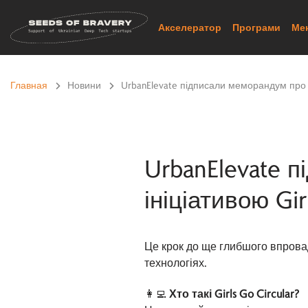
Skip
to
Акселератор
Програми
Ме
content
Главная
>
Новини
>
UrbanElevate підписали меморандум про сп
UrbanElevate 
ініціативою Gir
Це крок до ще глибшого впровад
технологіях.
👩‍💻
Хто такі Girls Go Circular?