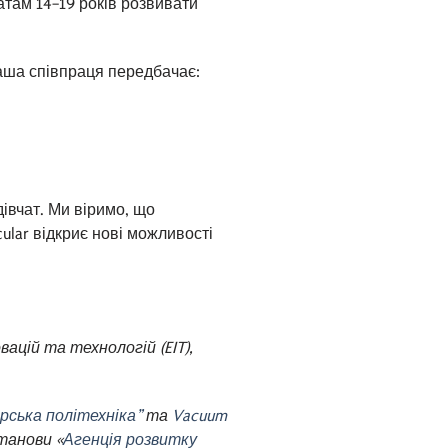
атам 14–19 років розвивати
Наша співпраця передбачає:
івчат. Ми віримо, що
cular відкриє нові можливості
ацій та технологій (EIT),
ська політехніка”
та
Vacuum
танови «
Агенція розвитку