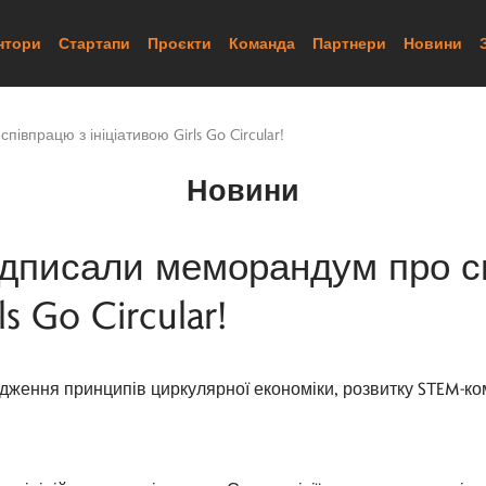
нтори
Стартапи
Проєкти
Команда
Партнери
Новини
івпрацю з ініціативою Girls Go Circular!
Новини
підписали меморандум про с
ls Go Circular!
ження принципів циркулярної економіки, розвитку STEM-ком