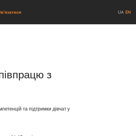
Зв’язатися
UA
EN
півпрацю з
петенцій та підтримки дівчат у