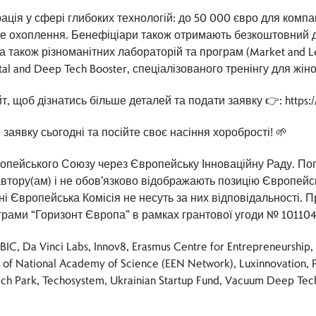
ція у сфері глибоких технологій: до 50 000 євро для компа
е охоплення. Бенефіціари також отримають безкоштовний до
а також різноманітних лабораторій та програм (Market and Le
gital and Deep Tech Booster, спеціалізованого тренінгу для жін
, щоб дізнатись більше деталей та подати заявку 👉: https:/
заявку сьогодні та посійте своє насіння хоробрості! 🌱
опейського Союзу через Європейську Інноваційну Раду. Погл
автору(ам) і не обов’язково відображають позицію Європей
 ні Європейська Комісія не несуть за них відповідальності.
грами “Горизонт Європа” в рамках грантової угоди № 101104
BIC, Da Vinci Labs, Innov8, Erasmus Centre for Entrepreneurship,
cs of National Academy of Science (EEN Network), Luxinnovation, 
Tech Park, Techosystem, Ukrainian Startup Fund, Vacuum Deep Tech