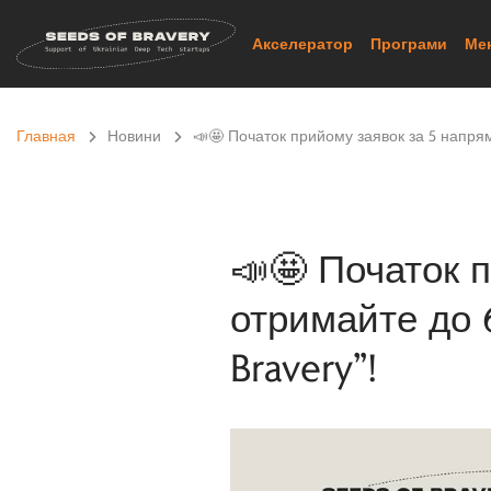
Skip
to
Акселератор
Програми
Ме
content
Главная
>
Новини
>
📣🤩 Початок прийому заявок за 5 напрям
📣🤩 Початок 
отримайте до 
Bravery”!