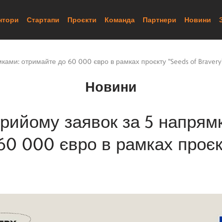
нтори
Стартапи
Проєкти
Команда
Партнери
Новини
ками: отримайте до 60 000 євро в рамках проєкту “Seeds of Bravery
Новини
прийому заявок за 5 напрям
60 000 євро в рамках проєкт