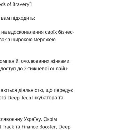
ds of Bravery”!
вам підходить:
 на вдосконалення своїх бізнес-
’язок з широкою мережею
компаній, очолюваних жінками,
доступ до 2-тижневої онлайн-
ймаються діяльністю, що передує
ого Deep Tech Інкубатора та
слявоєнну Україну. Окрім
 Track та Finance Booster, Deep