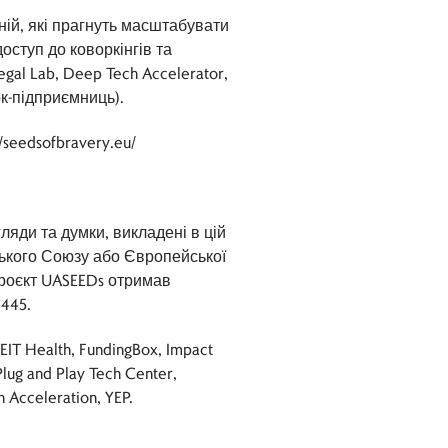
ній, які прагнуть масштабувати
ступ до коворкінгів та
gal Lab, Deep Tech Accelerator,
ок-підприємниць).
/seedsofbravery.eu/
яди та думки, викладені в цій
ського Союзу або Європейської
 Проєкт UASEEDs отримав
445.
 EIT Health, FundingBox, Impact
Plug and Play Tech Center,
 Acceleration, YEP.