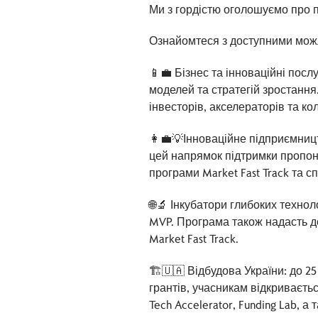
Ми з гордістю оголошуємо про по
Ознайомтеся з доступними можл
📱💼 Бізнес та інноваційні пос
моделей та стратегій зростання
інвесторів, акселераторів та к
👩‍💼💡Інноваційне підприємниц
цей напрямок підтримки пропону
програми Market Fast Track та 
🌐🔬 Інкубатори глибоких технол
MVP. Програма також надасть до
Market Fast Track.
🏗️🇺🇦 Відбудова України: до 
грантів, учасникам відкривається
Tech Accelerator, Funding Lab, а