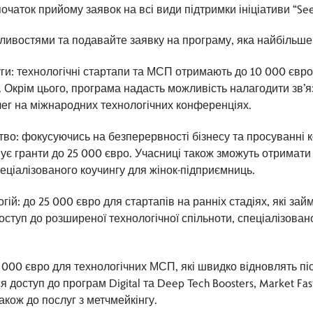
чаток прийому заявок на всі види підтримки ініціативи “See
ивостями та подавайте заявку на програму, яка найбільше 
луги: технологічні стартапи та МСП отримають до 10 000 євро
. Окрім цього, програма надасть можливість налагодити зв
олег на міжнародних технологічних конференціях.
тво: фокусуючись на безперервності бізнесу та просуванні 
є гранти до 25 000 євро. Учасниці також зможуть отримати 
спеціалізованого коучингу для жінок-підприємниць.
огій: до 25 000 євро для стартапів на ранніх стадіях, які за
ступ до розширеної технологічної спільноти, спеціалізован
25 000 євро для технологічних МСП, які швидко відновлять пі
 доступ до програм Digital та Deep Tech Boosters, Market Fast
 також до послуг з метчмейкінгу.