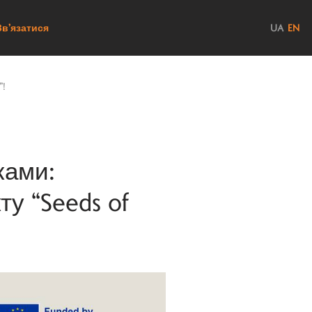
Зв’язатися
UA
EN
”!
ками:
у “Seeds of